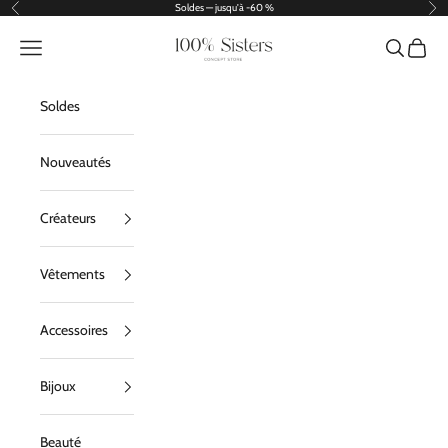
Passer au contenu
Soldes — jusqu'à -60 %
Précédent
Sui
100% Sisters
Menu
Recherche
Panier
Soldes
Nouveautés
Créateurs
Vêtements
Accessoires
Bijoux
Beauté