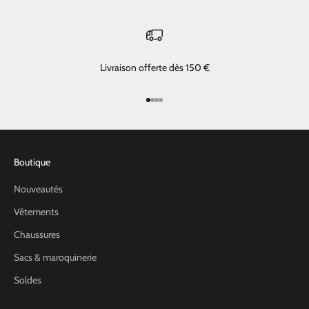
Livraison offerte dès 150 €
Aller à l'élément 1
Aller à l'élément 2
Aller à l'élément 3
Aller à l'élément 4
Boutique
Nouveautés
Vêtements
Chaussures
Sacs & maroquinerie
Soldes