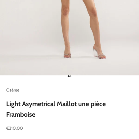
Aller à l'élément 1
Aller à l'élément 2
Oséree
Light Asymetrical Maillot une pièce
Framboise
Prix de vente
€210,00