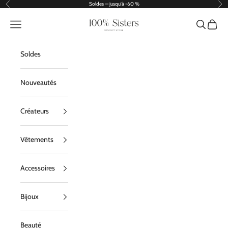
Passer au contenu
Soldes — jusqu'à -60 %
Précédent
Sui
100% Sisters
Menu
Recherche
Panier
Soldes
Nouveautés
Créateurs
Vêtements
Accessoires
Bijoux
Beauté