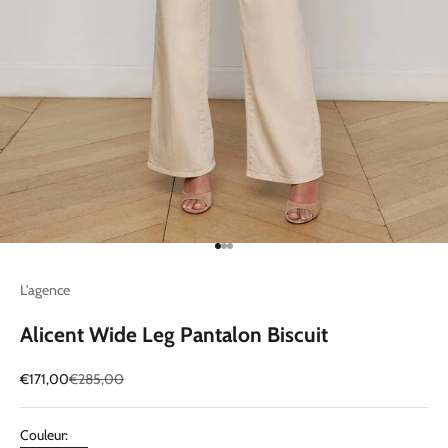
Aller à l'élément 1
Aller à l'élément 2
Aller à l'élément 3
L'agence
Alicent Wide Leg Pantalon Biscuit
Prix de vente
Prix normal
€171,00
€285,00
Couleur: