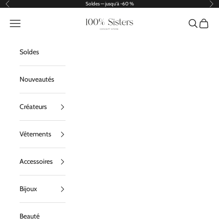
Passer au contenu
Soldes — jusqu'à -60 %
Précédent
Sui
100% Sisters
Menu
Recherche
Panier
Soldes
Nouveautés
Créateurs
Vêtements
Accessoires
Bijoux
Beauté