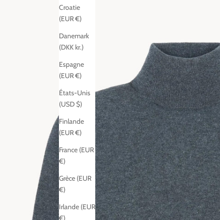
Croatie
(EUR €)
Danemark
(DKK kr.)
Espagne
(EUR €)
États-Unis
(USD $)
Finlande
(EUR €)
France (EUR
€)
Grèce (EUR
€)
Irlande (EUR
€)