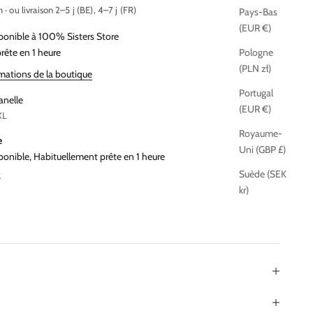
h · ou livraison 2–5 j (BE), 4–7 j (FR)
Pays-Bas
(EUR €)
ponible à 100% Sisters Store
rête en 1 heure
Pologne
(PLN zł)
rmations de la boutique
Portugal
anelle
(EUR €)
XL
Royaume-
e
Uni (GBP £)
ponible, Habituellement prête en 1 heure
Suède (SEK
2
kr)