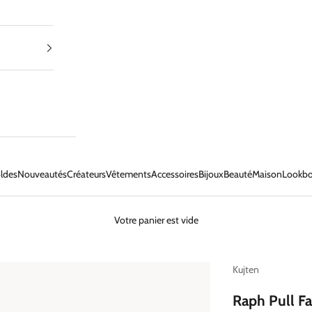
ldes
Nouveautés
Créateurs
Vêtements
Accessoires
Bijoux
Beauté
Maison
Lookb
Votre panier est vide
Kujten
Raph Pull Fa