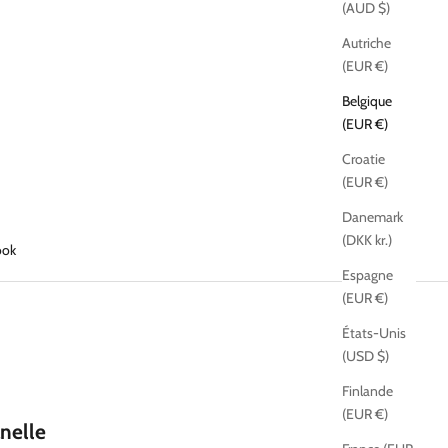
(AUD $)
Autriche
(EUR €)
Belgique
(EUR €)
Croatie
(EUR €)
Danemark
(DKK kr.)
ook
Espagne
(EUR €)
États-Unis
(USD $)
Finlande
(EUR €)
nelle