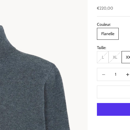
Prix de vente
€220,00
Couleur:
Flanelle
Taille:
L
XL
X
Diminuer la quanti
Augm