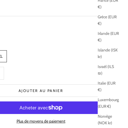
France (EUR
€)
Grèce (EUR
€)
Irlande (EUR
€)
Islande (ISK
XL
kr)
Israël (ILS
té
enter la quantité
₪)
Italie (EUR
€)
AJOUTER AU PANIER
Luxembourg
(EUR €)
Norvège
Plus de moyens de paiement
(NOK kr)