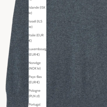
Islande (ISK
kr)
Israël (ILS
₪)
Italie (EUR
€)
Luxembourg
(EUR €)
Norvège
(NOK kr)
Pays-Bas
(EUR €)
Pologne
(PLN zł)
Portugal