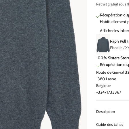
Retrait gratuit sous 1
Récupération dis
Habituellement p
Afficher les info
Raph Pull F
Flanelle / X
100% Sisters Stor
Récupération dis
Route de Genval 3
1380 Lasne
Belgique
+32471733367
Description
Guide des tailles