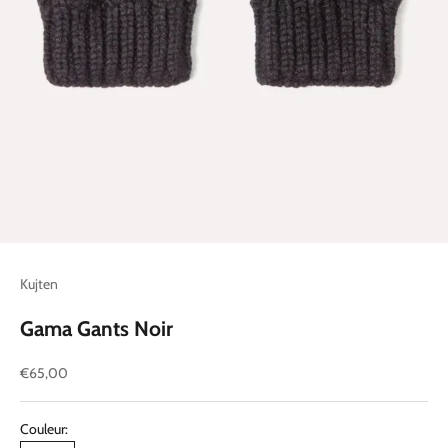
Kujten
Gama Gants Noir
Prix de vente
€65,00
Couleur: