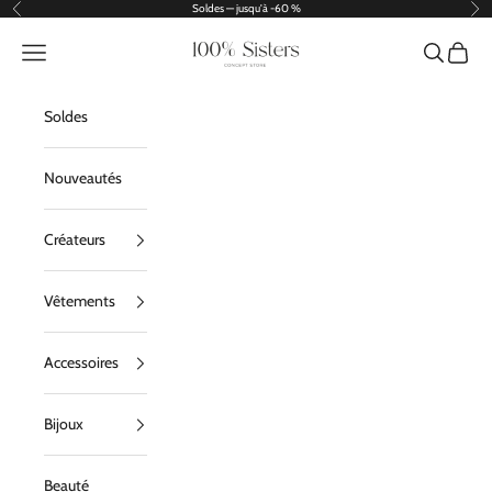
Passer au contenu
Soldes — jusqu'à -60 %
Précédent
Sui
100% Sisters
Menu
Recherche
Panier
Soldes
Nouveautés
Créateurs
Vêtements
Accessoires
Bijoux
Beauté