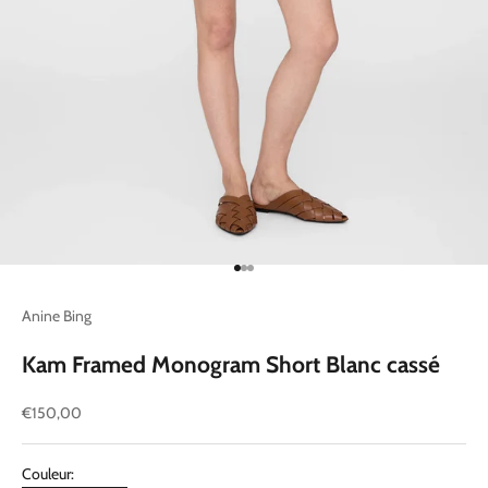
Aller à l'élément 1
Aller à l'élément 2
Aller à l'élément 3
Anine Bing
Kam Framed Monogram Short Blanc cassé
Prix de vente
€150,00
Couleur: