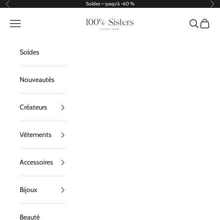
Passer au contenu
Soldes — jusqu'à -60 %
Précédent
Sui
100% Sisters
Menu
Recherche
Panier
Soldes
Nouveautés
Créateurs
Vêtements
Accessoires
Bijoux
Beauté